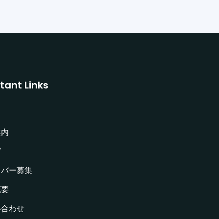
tant Links
案内
グ
イバー募集
概要
い合わせ