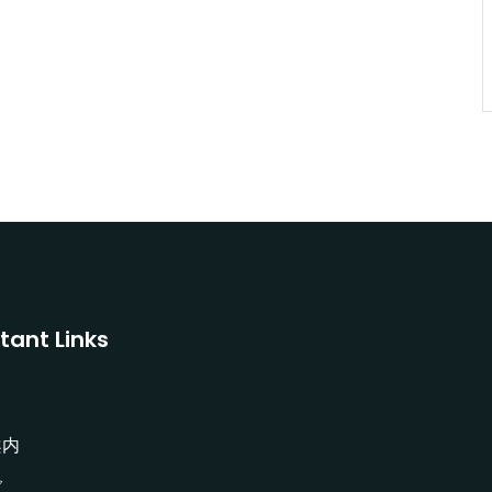
tant Links
案内
グ